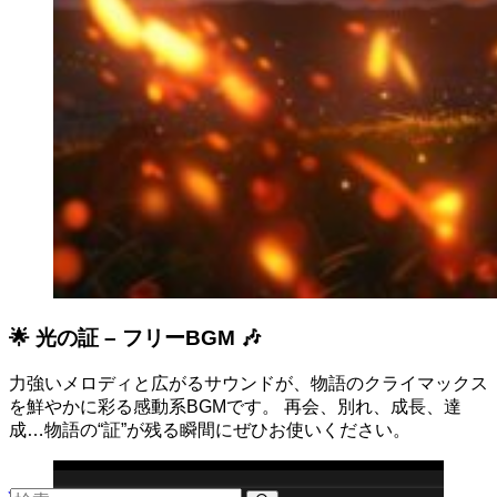
🌟 光の証 – フリーBGM 🎶
力強いメロディと広がるサウンドが、物語のクライマックス
を鮮やかに彩る感動系BGMです。 再会、別れ、成長、達
成…物語の“証”が残る瞬間にぜひお使いください。