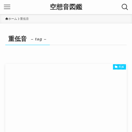
空想音図鑑
ホーム
重低音
重低音
– tag –
和風