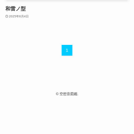
和雷ノ型
2025年6月4日
1
©
空想音図鑑.