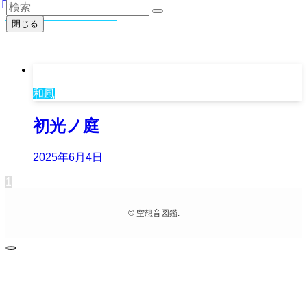
穏やか
– tag –
閉じる
和風
初光ノ庭
2025年6月4日
1
©
空想音図鑑.