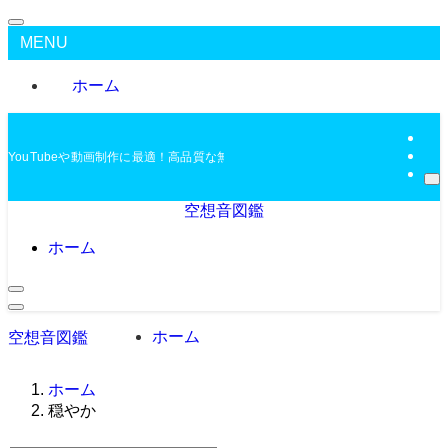
MENU
ホーム
YouTubeや動画制作に最適！高品質な無料BGMを配布中
空想音図鑑
ホーム
ホーム
空想音図鑑
ホーム
穏やか