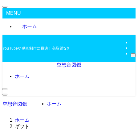
MENU
ホーム
YouTubeや動画制作に最適！高品質な無料BGMを配布中
空想音図鑑
ホーム
ホーム
空想音図鑑
ホーム
ギフト