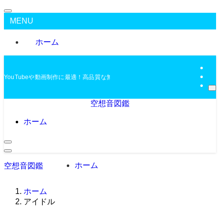
MENU
ホーム
YouTubeや動画制作に最適！高品質な無料BGMを配布中
空想音図鑑
ホーム
ホーム
空想音図鑑
ホーム
アイドル