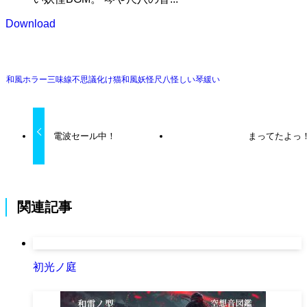
Download
和風
ホラー
三味線
不思議
化け猫
和風
妖怪
尺八
怪しい
琴
緩い
電波セール中！
まってたよっ
関連記事
初光ノ庭