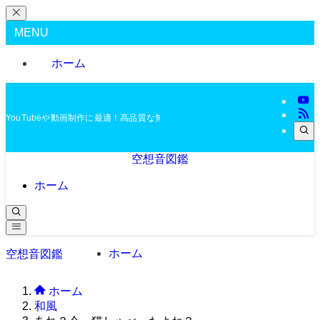
MENU
ホーム
YouTubeや動画制作に最適！高品質な無料BGMを配布中
空想音図鑑
ホーム
ホーム
空想音図鑑
ホーム
和風