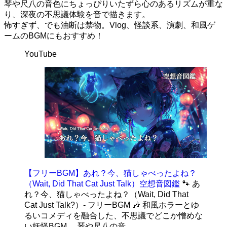
琴や尺八の音色にちょっぴりいたずら心のあるリズムが重な
り、深夜の不思議体験を音で描きます。
怖すぎず、でも油断は禁物。Vlog、怪談系、演劇、和風ゲ
ームのBGMにもおすすめ！
YouTube
【フリーBGM】あれ？今、猫しゃべったよね？
（Wait, Did That Cat Just Talk）空想音図鑑
🐾 あ
れ？今、猫しゃべったよね？（Wait, Did That
Cat Just Talk?）- フリーBGM 🎶 和風ホラーとゆ
るいコメディを融合した、不思議でどこか憎めな
い妖怪BGM。 琴や尺八の音...