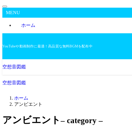
MENU
ホーム
YouTubeや動画制作に最適！高品質な無料BGMを配布中
空想音図鑑
空想音図鑑
ホーム
アンビエント
アンビエント
– category –