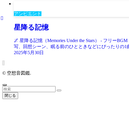
アンビエント
星降る記憶
🌌 星降る記憶（Memories Under the Star
写、回想シーン、眠る前のひとときなどにぴったりの1曲。 https:/
2025年5月30日
1
©
空想音図鑑.
閉じる