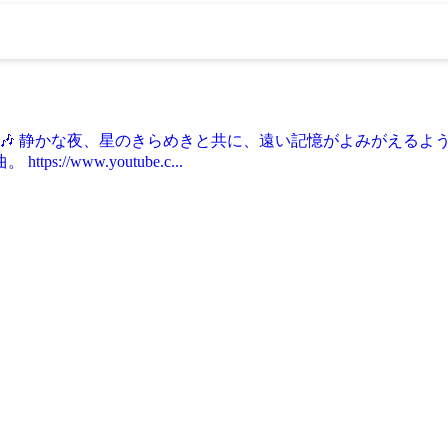
s） - フリーBGM 🎶 静かな夜、星のきらめきと共に、遠い記憶がよ
/www.youtube.c...