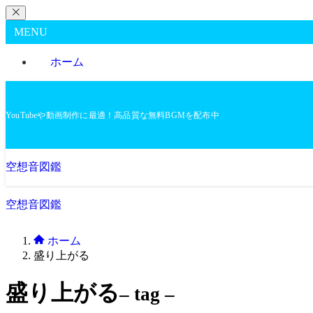
MENU
ホーム
YouTubeや動画制作に最適！高品質な無料BGMを配布中
空想音図鑑
空想音図鑑
ホーム
盛り上がる
盛り上がる
– tag –