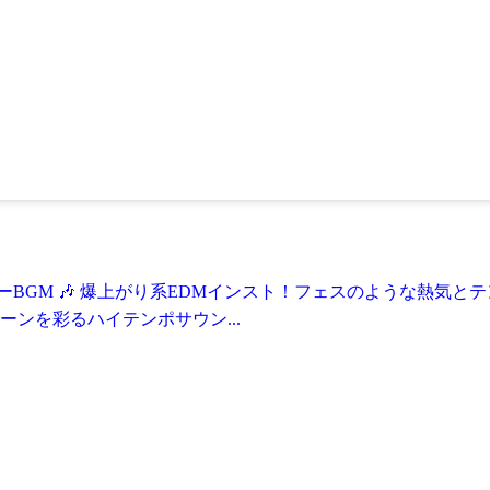
） - フリーBGM 🎶 爆上がり系EDMインスト！フェスのよう
ンを彩るハイテンポサウン...