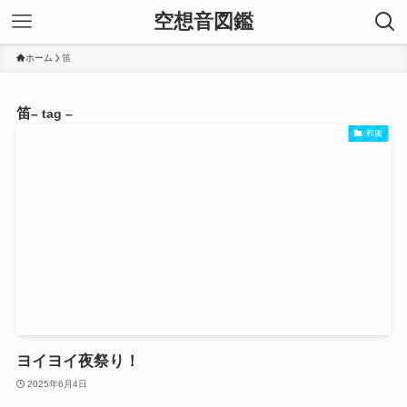
空想音図鑑
ホーム
笛
笛
– tag –
和風
ヨイヨイ夜祭り！
2025年6月4日