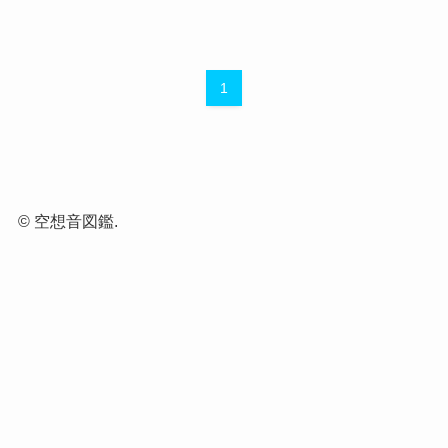
1
©
空想音図鑑.