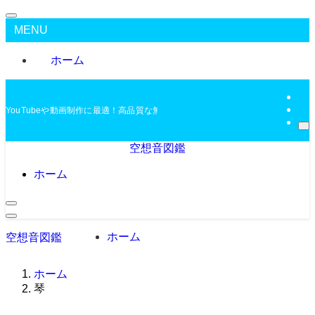
MENU
ホーム
YouTubeや動画制作に最適！高品質な無料BGMを配布中
空想音図鑑
ホーム
ホーム
空想音図鑑
ホーム
琴