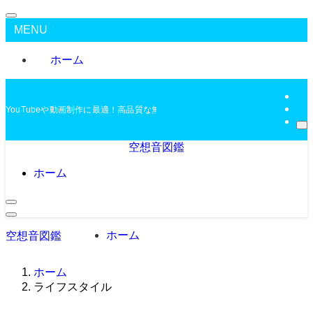
MENU
ホーム
YouTubeや動画制作に最適！高品質な無料BGMを配布中
空想音図鑑
ホーム
ホーム
空想音図鑑
ホーム
ライフスタイル