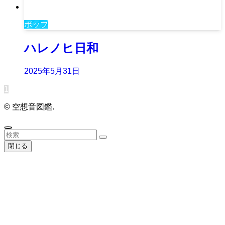
ポップ
ハレノヒ日和
2025年5月31日
1
©
空想音図鑑.
閉じる