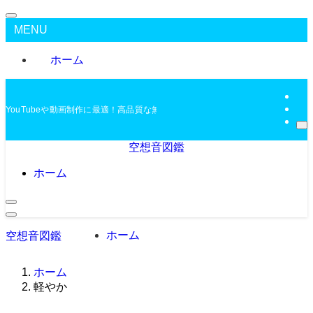
MENU
ホーム
YouTubeや動画制作に最適！高品質な無料BGMを配布中
空想音図鑑
ホーム
ホーム
空想音図鑑
ホーム
軽やか