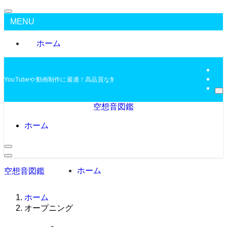
MENU
ホーム
YouTubeや動画制作に最適！高品質な無料BGMを配布中
空想音図鑑
ホーム
ホーム
空想音図鑑
ホーム
オープニング