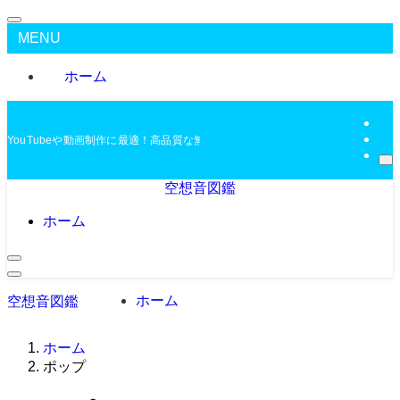
MENU
ホーム
YouTubeや動画制作に最適！高品質な無料BGMを配布中
空想音図鑑
ホーム
ホーム
空想音図鑑
ホーム
ポップ