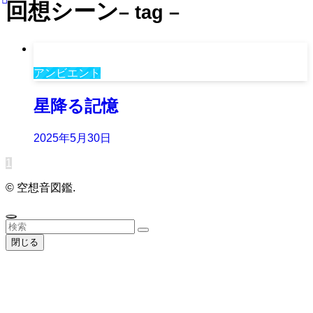
回想シーン
– tag –
アンビエント
星降る記憶
2025年5月30日
1
©
空想音図鑑.
閉じる