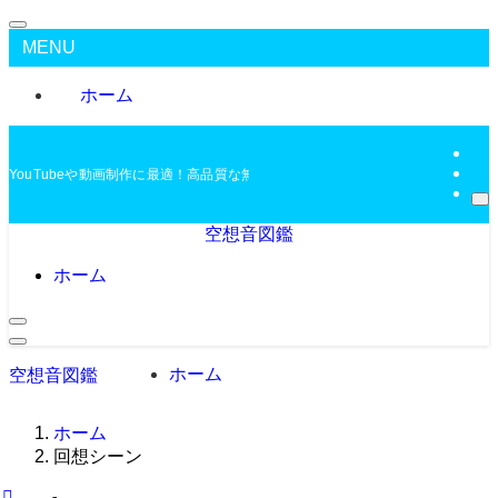
MENU
ホーム
YouTubeや動画制作に最適！高品質な無料BGMを配布中
空想音図鑑
ホーム
ホーム
空想音図鑑
ホーム
回想シーン