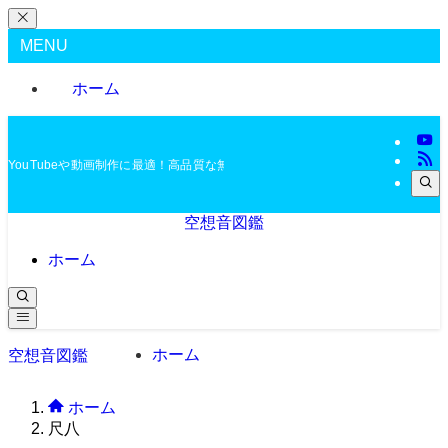
MENU
ホーム
YouTubeや動画制作に最適！高品質な無料BGMを配布中
空想音図鑑
ホーム
ホーム
空想音図鑑
ホーム
尺八