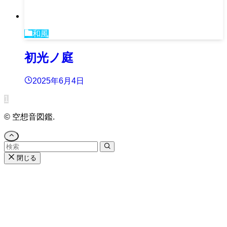
和風
初光ノ庭
2025年6月4日
1
©
空想音図鑑.
閉じる