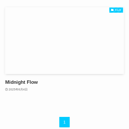
R＆B
Midnight Flow
2025年6月4日
1